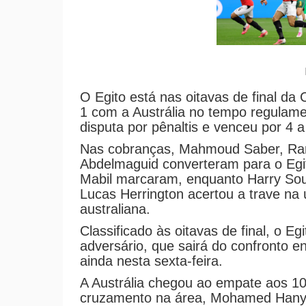
O Egito está nas oitavas de final d
1 com a Austrália no tempo regulame
disputa por pênaltis e venceu por 4 a
Nas cobranças, Mahmoud Saber, R
Abdelmaguid converteram para o Egito
Mabil marcaram, enquanto Harry Sout
Lucas Herrington acertou a trave na ú
australiana.
Classificado às oitavas de final, o E
adversário, que sairá do confronto e
ainda nesta sexta-feira.
A Austrália chegou ao empate aos 1
cruzamento na área, Mohamed Hany d