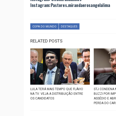
Instagram:Pastores.mirandaerosangelalima
COPA DO MUNDO
DESTAQUES
RELATED POSTS
LULA TERÁ MAIS TEMPO QUE FLÁVIO
STJ CONDENA 
NA TV: VEJA A DISTRIBUIÇÃO ENTRE
BUZZI POR IM
OS CANDIDATOS
ASSÉDIO E AB
PERDA DO CA