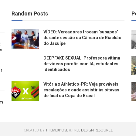
Random Posts
P
VÍDEO: Vereadores trocam ‘supapos’
durante sessão da Câmara de Riachão
do Jacuípe
:
os
DEEPFAKE SEXUAL: Professora vítima
de vídeos pornôs com IA; estudantes
identificados
or
e
Vitória x Athletico-PR: Veja prováveis
escalações e onde assistir às oitavas
de final da Copa do Brasil
em
CREATED BY
THEMEXPOSE
&
FREE DESIGN RESOURCE