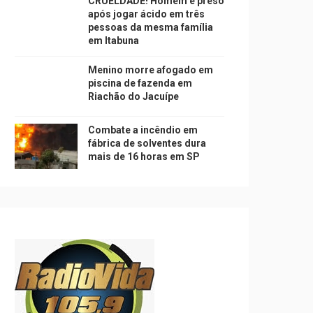
CRUELDADE! Homem é preso
após jogar ácido em três
pessoas da mesma família
em Itabuna
Menino morre afogado em
piscina de fazenda em
Riachão do Jacuípe
Combate a incêndio em
fábrica de solventes dura
mais de 16 horas em SP