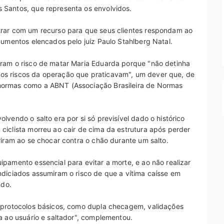
 Santos, que representa os envolvidos.
trar com um recurso para que seus clientes respondam ao
gumentos elencados pelo juiz Paulo Stahlberg Natal.
ram o risco de matar Maria Eduarda porque "não detinha
os riscos da operação que praticavam", um dever que, de
normas como a ABNT (Associação Brasileira de Normas
vendo o salto era por si só previsível dado o histórico
ciclista morreu ao cair de cima da estrutura após perder
riram ao se chocar contra o chão durante um salto.
pamento essencial para evitar a morte, e ao não realizar
ndiciados assumiram o risco de que a vítima caísse em
ado.
s protocolos básicos, como dupla checagem, validações
a ao usuário e saltador", complementou.