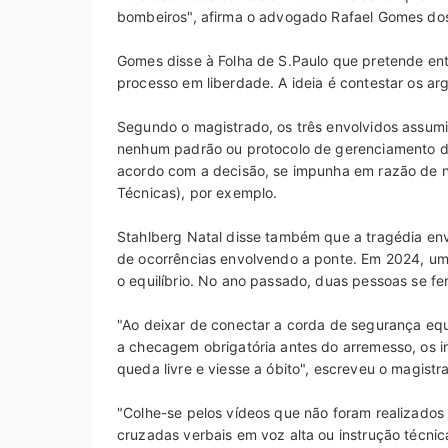
bombeiros", afirma o advogado Rafael Gomes dos
Gomes disse à Folha de S.Paulo que pretende en
processo em liberdade. A ideia é contestar os ar
Segundo o magistrado, os três envolvidos assumi
nenhum padrão ou protocolo de gerenciamento d
acordo com a decisão, se impunha em razão de 
Técnicas), por exemplo.
Stahlberg Natal disse também que a tragédia envol
de ocorrências envolvendo a ponte. Em 2024, um 
o equilíbrio. No ano passado, duas pessoas se fe
"Ao deixar de conectar a corda de segurança equi
a checagem obrigatória antes do arremesso, os i
queda livre e viesse a óbito", escreveu o magistr
"Colhe-se pelos vídeos que não foram realizado
cruzadas verbais em voz alta ou instrução técnic