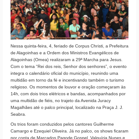
Nessa quinta-feira, 4, feriado de Corpus Christi, a Prefeitura
de Alagoinhas e a Ordem dos Ministros Evangélicos de
Alagoinhas (Omea) realizaram a 29ª Marcha para Jesus.
Com o tema “Rei dos reis, Senhor dos senhores”, o evento
integra o calendário oficial do município, reunindo uma
multidão em torno da fé e incentivando também o turismo
religioso. Os momentos de louvor e oração começaram às
14h, com dois trios elétricos e bandas, acompanhados por
uma multidão de fiéis, no trajeto da Avenida Juracy
Magalhães até o palco principal, localizado na Praça J. J.
Seabra.
Os trios foram conduzidos pelos cantores Guilherme
Camargo e Ezequiel Oliveira. Já no palco, os shows ficaram
por conta de Marcados Pagode Gospel, Valquíria Nunes e