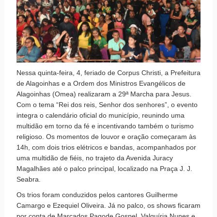
Nessa quinta-feira, 4, feriado de Corpus Christi, a Prefeitura
de Alagoinhas e a Ordem dos Ministros Evangélicos de
Alagoinhas (Omea) realizaram a 29ª Marcha para Jesus.
Com o tema “Rei dos reis, Senhor dos senhores”, o evento
integra o calendário oficial do município, reunindo uma
multidão em torno da fé e incentivando também o turismo
religioso. Os momentos de louvor e oração começaram às
14h, com dois trios elétricos e bandas, acompanhados por
uma multidão de fiéis, no trajeto da Avenida Juracy
Magalhães até o palco principal, localizado na Praça J. J.
Seabra.
Os trios foram conduzidos pelos cantores Guilherme
Camargo e Ezequiel Oliveira. Já no palco, os shows ficaram
por conta de Marcados Pagode Gospel, Valquíria Nunes e