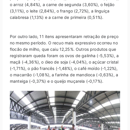
o arroz (4,84%), a carne de segunda (3,60%), o feijão
(3,11%), o leite (2,84%), o frango (2,72%), a linguiça
calabresa (1,13%) e a carne de primeira (0,51%).
Por outro lado, 11 itens apresentaram retração de preço
no mesmo período. O recuo mais expressivo ocorreu no
flocão de milho, que caiu 12,25%. Outros produtos que
registraram queda foram os ovos de galinha (-5,53%), a
maçã (-4,36%), o óleo de soja (-4,04%), o açúcar cristal
(-1,71%), o pão francês (-1,48%), o café moído (-1,22%),
o macarrão (-1,08%), a farinha de mandioca (-0,63%), a
manteiga (-0,37%) e o queijo muçarela (-0,17%).