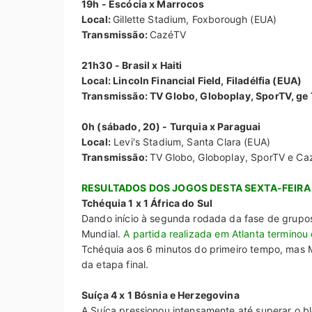
19h - Escócia x Marrocos
Local:
Gillette Stadium, Foxborough (EUA)
Transmissão:
CazéTV
21h30 - Brasil x Haiti
Local: Lincoln Financial Field, Filadélfia (EUA)
Transmissão: TV Globo, Globoplay, SporTV, ge 
0h (sábado, 20) - Turquia x Paraguai
Local:
Levi's Stadium, Santa Clara (EUA)
Transmissão:
TV Globo, Globoplay, SporTV e C
RESULTADOS DOS JOGOS DESTA SEXTA-FEIRA 
Tchéquia 1 x 1 África do Sul
Dando início à segunda rodada da fase de grupos
Mundial.
A partida realizada em Atlanta termino
Tchéquia aos 6 minutos do primeiro tempo, mas M
da etapa final.
Suíça 4 x 1 Bósnia e Herzegovina
A Suíça pressionou intensamente até superar o b