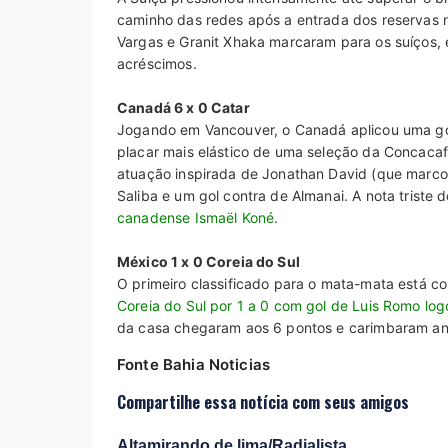
caminho das redes após a entrada dos reservas
Vargas e Granit Xhaka marcaram para os suíços,
acréscimos.
Canadá 6 x 0 Catar
Jogando em Vancouver, o Canadá aplicou uma gole
placar mais elástico de uma seleção da Concacaf 
atuação inspirada de Jonathan David (que marcou
Saliba e um gol contra de Almanai. A nota triste d
canadense Ismaël Koné
.
México 1 x 0 Coreia do Sul
O primeiro classificado para o mata-mata está c
Coreia do Sul por 1 a 0 com gol de Luis Romo lo
da casa chegaram aos 6 pontos e carimbaram an
Fonte Bahia Noticias
Compartilhe essa notícia com seus amigos
Altamirando de lima/Radialista