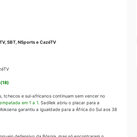
TV, SBT, NSports e CazéTV
azéTV
(18)
, tchecos e sul-africanos continuam sem vencer no
u empatada em 1 a 1
. Sadílek abriu o placar para a
okoena garantiu a igualdade para a África do Sul aos 38
loqueio defensivo da Bósnia, mas só encontraram o