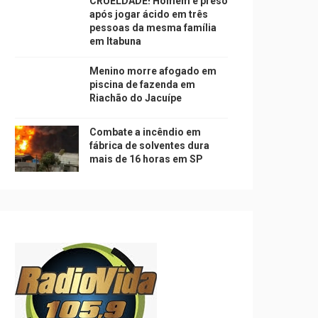
CRUELDADE! Homem é preso
após jogar ácido em três
pessoas da mesma família
em Itabuna
Menino morre afogado em
piscina de fazenda em
Riachão do Jacuípe
Combate a incêndio em
fábrica de solventes dura
mais de 16 horas em SP