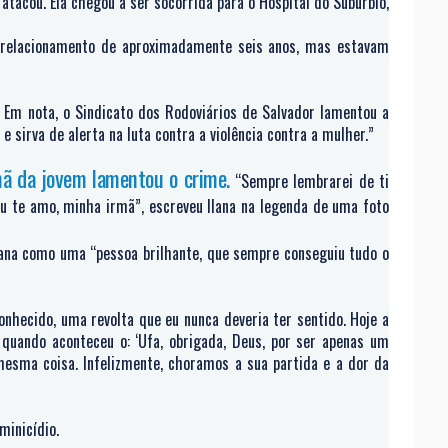
 atacou. Ela chegou a ser socorrida para o Hospital do Subúrbio,
 relacionamento de aproximadamente seis anos, mas estavam
 Em nota, o Sindicato dos Rodoviários de Salvador lamentou a
e sirva de alerta na luta contra a violência contra a mulher.”
mã da jovem lamentou o crime.
“Sempre lembrarei de ti
Eu te amo, minha irmã”, escreveu Ilana na legenda de uma foto
Iana como uma “pessoa brilhante, que sempre conseguiu tudo o
onhecido, uma revolta que eu nunca deveria ter sentido. Hoje a
 quando aconteceu o: ‘Ufa, obrigada, Deus, por ser apenas um
mesma coisa. Infelizmente, choramos a sua partida e a dor da
minicídio.