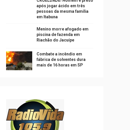
CRUELDADE! Homem é preso
após jogar ácido em três
pessoas da mesma família
em Itabuna
Menino morre afogado em
piscina de fazenda em
Riachão do Jacuípe
Combate a incêndio em
fábrica de solventes dura
mais de 16 horas em SP