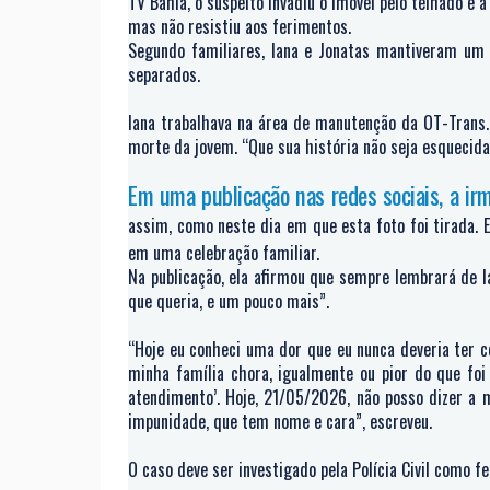
TV Bahia, o suspeito invadiu o imóvel pelo telhado e a
mas não resistiu aos ferimentos.
Segundo familiares, Iana e Jonatas mantiveram um
separados.
Iana trabalhava na área de manutenção da OT-Trans.
morte da jovem. “Que sua história não seja esquecida 
Em uma publicação nas redes sociais, a ir
assim, como neste dia em que esta foto foi tirada. 
em uma celebração familiar.
Na publicação, ela afirmou que sempre lembrará de 
que queria, e um pouco mais”.
“Hoje eu conheci uma dor que eu nunca deveria ter c
minha família chora, igualmente ou pior do que foi
atendimento’. Hoje, 21/05/2026, não posso dizer a 
impunidade, que tem nome e cara”, escreveu.
O caso deve ser investigado pela Polícia Civil como fe