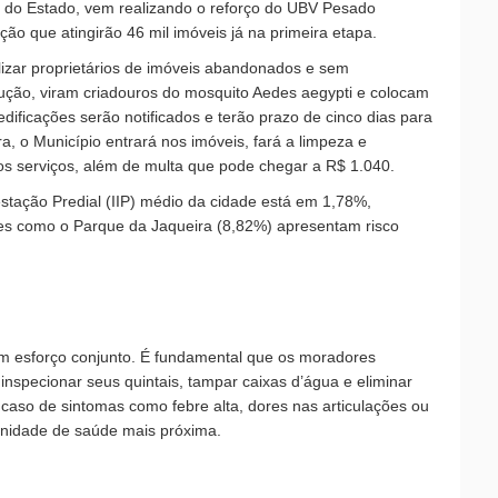
o do Estado, vem realizando o reforço do UBV Pesado
ção que atingirão 46 mil imóveis já na primeira etapa.
izar proprietários de imóveis abandonados e sem
ução, viram criadouros do mosquito Aedes aegypti e colocam
dificações serão notificados e terão prazo de cinco dias para
, o Município entrará nos imóveis, fará a limpeza e
os serviços, além de multa que pode chegar a R$ 1.040.
festação Predial (IIP) médio da cidade está em 1,78%,
ades como o Parque da Jaqueira (8,82%) apresentam risco
um esforço conjunto. É fundamental que os moradores
specionar seus quintais, tampar caixas d’água e eliminar
aso de sintomas como febre alta, dores nas articulações ou
unidade de saúde mais próxima.