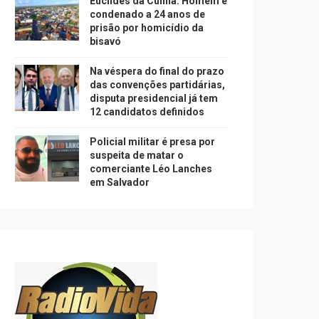
Euclides da Cunha: Homem é
condenado a 24 anos de
prisão por homicídio da
bisavó
Na véspera do final do prazo
das convenções partidárias,
disputa presidencial já tem
12 candidatos definidos
Policial militar é presa por
suspeita de matar o
comerciante Léo Lanches
em Salvador