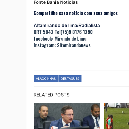
Fonte Bahia Noticias
Compartilhe essa notícia com seus amigos
Altamirando de lima/Radialista
DRT 5842 Tel(75)9 8176 1290
facebook: Miranda de Lima
Instagram: Sitemirandanews
ALAGOINHAS
DESTAQUES
RELATED POSTS