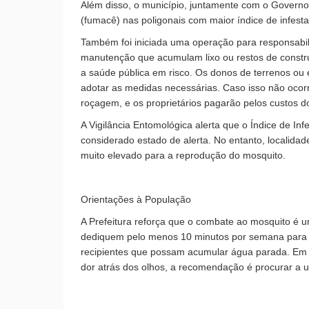
Além disso, o município, juntamente com o Govern
(fumacê) nas poligonais com maior índice de infesta
Também foi iniciada uma operação para responsabil
manutenção que acumulam lixo ou restos de constr
a saúde pública em risco. Os donos de terrenos ou e
adotar as medidas necessárias. Caso isso não ocorra
roçagem, e os proprietários pagarão pelos custos d
A Vigilância Entomológica alerta que o Índice de In
considerado estado de alerta. No entanto, localid
muito elevado para a reprodução do mosquito.
Orientações à População
A Prefeitura reforça que o combate ao mosquito é 
dediquem pelo menos 10 minutos por semana para in
recipientes que possam acumular água parada. Em c
dor atrás dos olhos, a recomendação é procurar a 