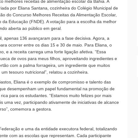
o melhores receitas de alimentação escolar da Bahia. A
ada por Eliana Santana, cozinheira do Colégio Municipal de
dição do Concurso Melhores Receitas da Alimentação Escolar,
 da Educação (FNDE). A votação para a escolha da melhor
endo aberta ao público em geral.
il, apenas 136 avançaram para a fase decisiva. Agora, a
para ocorrer entre os dias 15 e 30 de maio. Para Eliana, o
, e a receita carrega uma forte ligação afetiva. “Essa
ueca de ovos para meus filhos, aproveitando ingredientes e
sertão com a palma forrageira, um ingrediente que muitos
m tesouro nutricional”, relatou a cozinheira.
Bastos, Eliana é o exemplo de compromisso e talento das
s, que desempenham um papel fundamental na promoção de
 rica para os estudantes. “Estamos muito felizes por mais
s uma vez, participando ativamente de iniciativas de alcance
rso”, comemora a gestora.
Federação e uma da entidade executora federal, totalizando
mente com as escolas que representam. Cada participante