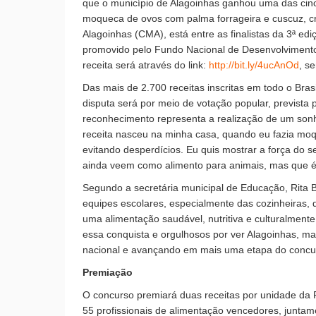
que o município de Alagoinhas ganhou uma das cinc
moqueca de ovos com palma forrageira e cuscuz, cri
Alagoinhas (CMA), está entre as finalistas da 3ª e
promovido pelo Fundo Nacional de Desenvolvimento
receita será através do link:
http://bit.ly/4ucAnOd
, s
Das mais de 2.700 receitas inscritas em todo o Bras
disputa será por meio de votação popular, prevista 
reconhecimento representa a realização de um sonho
receita nasceu na minha casa, quando eu fazia moq
evitando desperdícios. Eu quis mostrar a força do 
ainda veem como alimento para animais, mas que é u
Segundo a secretária municipal de Educação, Rita 
equipes escolares, especialmente das cozinheira
uma alimentação saudável, nutritiva e culturalmente
essa conquista e orgulhosos por ver Alagoinhas, mai
nacional e avançando em mais uma etapa do concu
Premiação
O concurso premiará duas receitas por unidade da 
55 profissionais de alimentação vencedores, junta