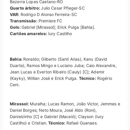
Bezerra Lopes Caetano-RO
Quarto árbitro:
Julio Cesar Pfleger-SC
VAR:
Rodrigo D Alonso Ferreira-SC
Transmissão:
Premiere FC
Gols:
Gabriel [Mirassol]; Erick Pulga [Bahia].
Cartões amarelos:
Iury Castilho
Bahia:
Ronaldo; Gilberto (Santi Arias), Kanu (David
Duarte), Ramos Mingo e Luciano Juba; Caio Alexandre,
Jean Lucas e Everton Ribeiro (Cauly) [C]; Ademir
(Kayky), Willian José e Erick Pulga.
Técnico:
Rogério
Ceni.
Mirassol:
Muralha; Lucas Ramon, João Victor, Jemmes e
Daniel Borges; Neto Moura, José Aldo (Roni),
Danielzinho [C] e Gabriel (Maceió); Clayson (Iury
Castilho) e Cristian.
Técnico:
Rafael Guanaes.