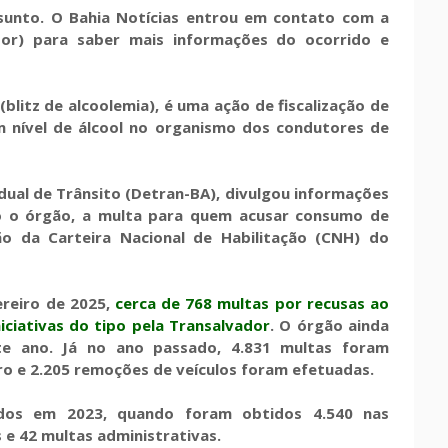
ssunto. O Bahia Notícias entrou em contato com a
dor) para saber mais informações do ocorrido e
blitz de alcoolemia), é uma ação de fiscalização de
um nível de álcool no organismo dos condutores de
ual de Trânsito (Detran-BA), divulgou informações
ndo o órgão, a multa para quem acusar consumo de
ão da Carteira Nacional de Habilitação (CNH) do
ereiro de 2025,
cerca de 768 multas por recusas ao
ciativas do tipo pela Transalvador
.
O órgão ainda
ste ano. Já no ano passado,
4.831 multas foram
ro e 2.205 remoções de veículos foram efetuadas.
dos em 2023, quando foram obtidos 4.540 nas
s e 42 multas administrativas.