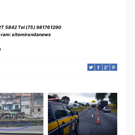
RT 5842 Tel (75) 981761290
gram: sitemirandanews
a