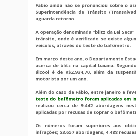
Fábio ainda não se pronunciou sobre o a
Superintendência de Trânsito (Transalva
aguarda retorno.
A operação denominada “blitz da Lei Seca” (
trânsito, onde é verificado se existe alg
veículos, através do teste do bafômetro.
Em março deste ano, o Departamento Estad
acerca de blitz na capital baiana. Segu
álcool é de R$2.934,70, além da suspens
motorista por um ano.
Além do caso de Fábio, entre janeiro e fev
teste do bafômetro foram aplicadas em ini
realizou cerca de 9.442 abordagens ne
aplicadas por recusas de soprar o bafômet
Os números foram superiores aos obti
infrações; 53.657 abordagens, 4.488 recusa