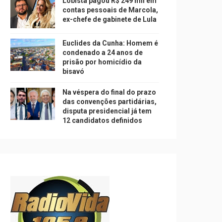
Lobista pagou R$ 249 mil em
contas pessoais de Marcola,
ex-chefe de gabinete de Lula
Euclides da Cunha: Homem é
condenado a 24 anos de
prisão por homicídio da
bisavó
Na véspera do final do prazo
das convenções partidárias,
disputa presidencial já tem
12 candidatos definidos