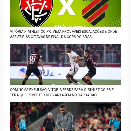
VITÓRIA X ATHLETICO-PR: VEJA PROVÁVEIS ESCALAÇÕES E ONDE
ASSISTIR ÀS OITAVAS DE FINAL DA COPA DO BRASIL
COM NOVA EXPULSÃO, VITÓRIA PERDE PARA O ATHLETICO-PR E
TERÁ QUE REVERTER DESVANTAGEM NO BARRADÃO